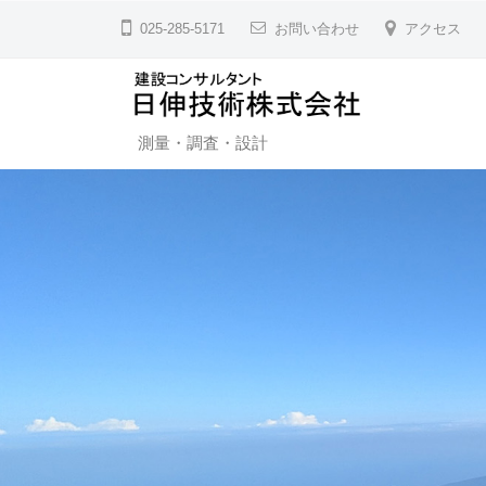
日
コ
025-285-5171
お問い合わせ
アクセス
伸
ン
技
テ
術
ン
株
ツ
日
測量・調査・設計
式
へ
伸
会
ス
技
社
キ
術
ッ
株
プ
式
会
社