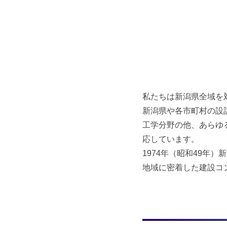
HOME
2025
年
8
月
19
私たちは新潟県全域を
日
by
新潟県や各市町村の設
Nisshin
工学分野の他、あらゆ
応しています。
1974年（昭和49年
地域に密着した建設コ