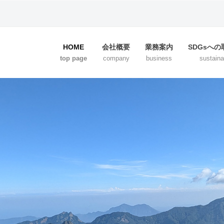
HOME
会社概要
業務案内
SDGsへ
top page
company
business
sustainab