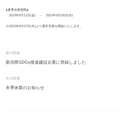
i
n
●夏季休業期間●
2023年8月11日(金) ～ 2023年8月16日(水)
※2023年8月17日(木)より通常営業を開始いたします。
投
前の投稿
稿
新潟県SDGs推進建設企業に登録しました
ナ
ビ
次の投稿
ゲ
冬季休業のお知らせ
ー
シ
ョ
ン