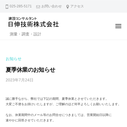
日
ー
コ
025-285-5171
お問い合わせ
アクセス
伸
ン
技
テ
術
ン
メ
株
ニ
日
ツ
測量・調査・設計
ュ
式
ー
伸
へ
会
技
ス
社
キ
術
お知らせ
ッ
株
夏季休業のお知らせ
プ
式
2023年7月24日
b
会
y
社
N
誠に勝手ながら、弊社では下記の期間、夏季休業とさせていただきます。
i
大変ご不便をお掛けいたしますが、ご理解のほど何卒よろしくお願いいたします。
s
s
なお、休業期間中のメール等のお問合せにつきましては、営業開始日以降に
速やかに回答させていただきます。
h