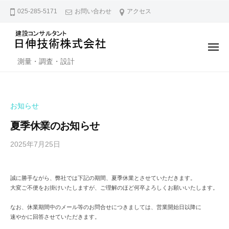
日
ー
コ
025-285-5171
お問い合わせ
アクセス
伸
ン
技
テ
術
ン
メ
株
ニ
日
ツ
測量・調査・設計
ュ
式
ー
伸
へ
会
技
ス
社
キ
術
お知らせ
ッ
株
夏季休業のお知らせ
プ
式
2025年7月25日
b
会
y
社
N
誠に勝手ながら、弊社では下記の期間、夏季休業とさせていただきます。
i
大変ご不便をお掛けいたしますが、ご理解のほど何卒よろしくお願いいたします。
s
s
なお、休業期間中のメール等のお問合せにつきましては、営業開始日以降に
速やかに回答させていただきます。
h