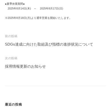
i
●夏季休業期間●
n
2025年8月14日(木) ～ 2025年8月17日(日)
※2025年8月18日(月)より通常営業を開始いたします。
投
前の投稿
稿
SDGs達成に向けた取組及び指標の進捗状況について
ナ
ビ
次の投稿
ゲ
採用情報更新のお知らせ
ー
シ
ョ
ン
最近の投稿