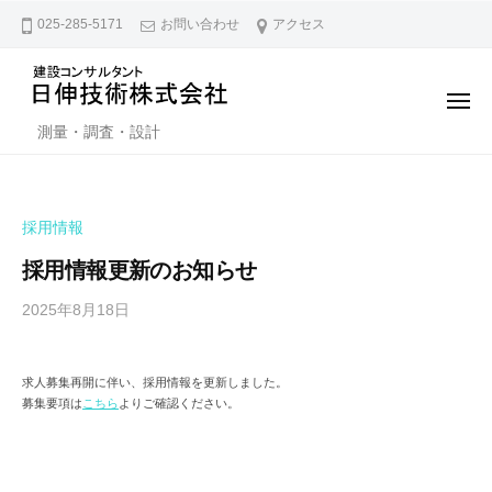
日
ー
コ
025-285-5171
お問い合わせ
アクセス
伸
ン
技
テ
術
ン
メ
株
ニ
日
ツ
測量・調査・設計
ュ
式
ー
伸
へ
会
技
ス
社
キ
術
採用情報
ッ
株
採用情報更新のお知らせ
プ
式
2025年8月18日
b
会
y
社
N
求人募集再開に伴い、採用情報を更新しました。
i
募集要項は
こちら
よりご確認ください。
s
s
h